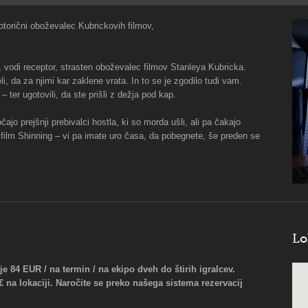
otorični oboževalec Kubrickovih filmov,
 vodi receptor, strasten oboževalec filmov Stanleya Kubricka.
, da za njimi kar zaklene vrata. In to se je zgodilo tudi vam.
– ter ugotovili, da ste prišli z dežja pod kap.
ajo prejšnji prebivalci hostla, ki so morda ušli, ali pa čakajo
film Shinning – vi pa imate uro časa, da pobegnete, še preden se
Lo
 84 EUR / na termin / na ekipo dveh do štirih igralcev.
1€ na lokaciji. Naročite se preko našega sistema rezervacij