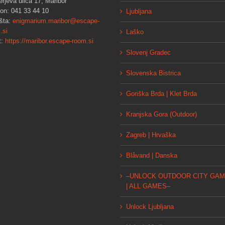
erjeva ulica 17, Maribor
fon: 041 33 44 10
Ljubljana
šta:
enigmarium.maribor@escape-
.si
Laško
t:
https://maribor.escape-room.si
Slovenj Gradec
Slovenska Bistrica
Goriška Brda | Klet Brda
Kranjska Gora (Outdoor)
Zagreb | Hrvaška
Blåvand | Danska
–UNLOCK OUTDOOR CITY GA
| ALL GAMES–
Unlock Ljubljana