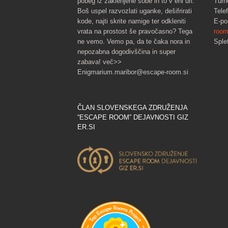
pobeg iz zaklenjene sobe in to v eni uri.
Turn
Boš uspel razvozlati uganke, dešifrirati
Tele
kode, najti skrite namige ter odkleniti
E-po
vrata na prostost še pravočasno? Tega
room
ne vemo. Vemo pa, da te čaka nora in
Sple
nepozabna dogodivščina in super
zabava! več>>
Enigmarium.maribor@escape-room.si
ČLAN SLOVENSKEGA ZDRUŽENJA
“ESCAPE ROOM” DEJAVNOSTI GIZ
ER.SI