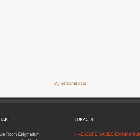
TAKT
LOKACIJE
pe Room Enigmarium
–ESCAPE GAMES ENIGMARIU