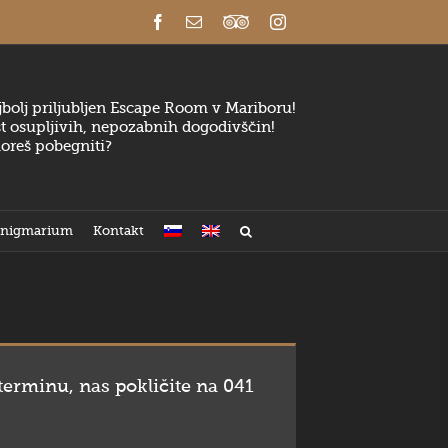
Facebook
Email
Trip
Instagram
Advisor
bolj priljubljen Escape Room v Mariboru!
t osupljivih, nepozabnih dogodivščin!
oreš pobegniti?
Enigmarium
Kontakt
 terminu, nas pokličite na 041