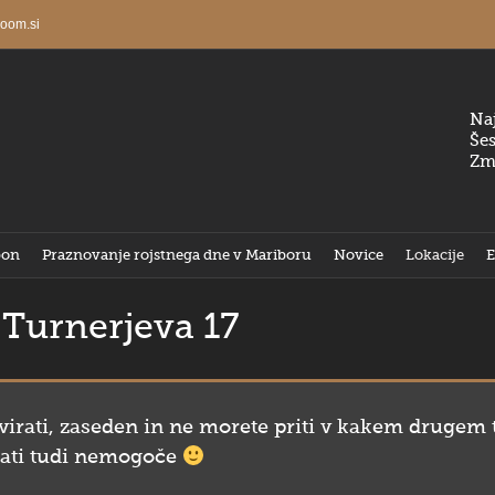
oom.si
Naj
Šes
Zm
bon
Praznovanje rojstnega dne v Mariboru
Novice
Lokacije
 Turnerjeva 17
ervirati, zaseden in ne morete priti v kakem drugem
rati tudi nemogoče