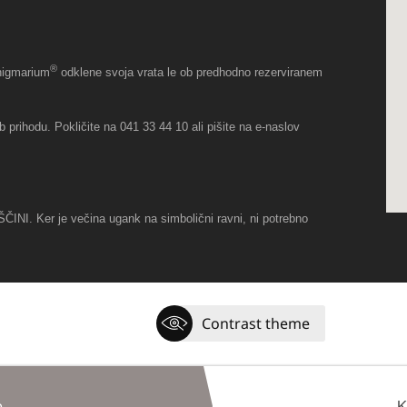
®
Enigmarium
odklene svoja vrata le ob predhodno rezerviranem
 prihodu. Pokličite na 041 33 44 10 ali pišite na e-naslov
INI. Ker je večina ugank na simbolični ravni, ni potrebno