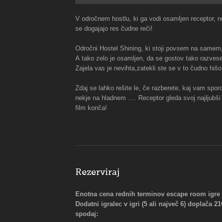
V odročnem hostlu, ki ga vodi osamljen receptor, n
se dogajajo res čudne reči!
Odročni Hostel Shining, ki stoji povsem na samem,
A tako zelo je osamljen, da se gostov tako razveseli
Zajela vas je nevihta,zatekli ste se v to čudno hišo 
Zdaj se lahko rešite le, če razberete, kaj vam sporoč
nekje na hladnem …. Receptor gleda svoj najljubši 
film konča!
Rezerviraj
Enotna cena rednih terminov escape room igre je
Dodatni igralec v igri (5 ali največ 6) doplača 2
spodaj: