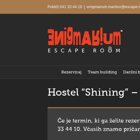
Skip
Pokliči 041 33 44 10
|
enigmarium.maribor@escape-r
to
content
Rezerviraj
Team building
Darilni 
Hostel “Shining” –
Če je termin, ki ga želite rez
33 44 10. Včasih znamo priča