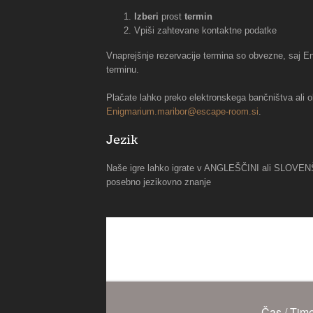
Izberi
prost
termin
Vpiši zahtevane kontaktne podatke
Vnaprejšnje rezervacije termina so obvezne, saj 
terminu.
Plačate lahko preko elektronskega bančništva ali ob
Enigmarium.maribor@escape-room.si
.
Jezik
Naše igre lahko igrate v ANGLEŠČINI ali SLOVENŠČ
posebno jezikovno znanje